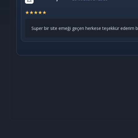
★
★
★
★
★
Super bir site emeği geçen herkese teşekkür ederim bi