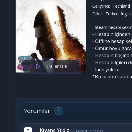
Geliştirici:
Techland
Diller:
Türkçe, İngili
- Steam hesabı şeklin
- Hesabın içinden 
- Offline hesap şek
- Ömür boyu garant
- Hesabın başına 
- Hesap bilgileri 
Trailer İzle
- İade yoktur.
*Bu ürünü satın a
Yorumlar
1
Kıvanç Yıldız
29/06/2026 21:23:33