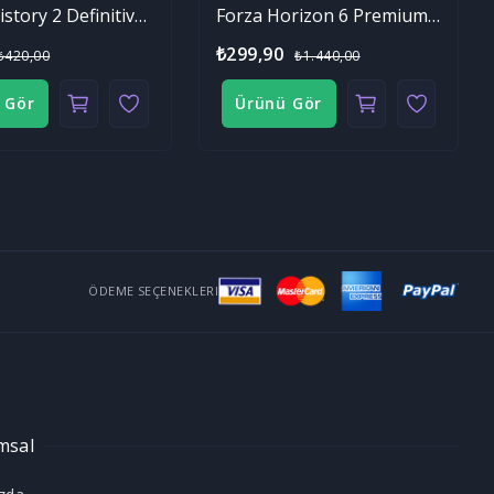
Age of History 2 Definitive Edition
Forza Horizon 6 Premium Edition
₺299,90
₺420,00
₺1.440,00
 Gör
Ürünü Gör
ÖDEME SEÇENEKLERI
msal