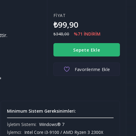
FİYAT
₺99,90
₺348,00
%71 İNDİRİM
tir.
Sepete Ekle
Favorilerime Ekle
*
Minimum Sistem Gereksinimleri:
İşletim Sistemi:
Windows® 7
İşlemci:
Intel Core i3-9100 / AMD Ryzen 3 2300X