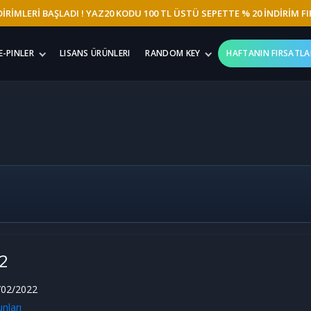
İRİMLERİ BAŞLADI ! YAZ20 KODU 100 TL ÜSTÜ SEPETTE % 20 İNDİRİM FI
E-PINLER
LISANS ÜRÜNLERI
RANDOM KEY
HAFTANIN FIRSATLA
 2
02/2022
nları