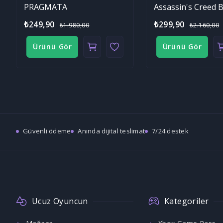
PRAGMATA
₺249,90
₺299,90
₺1.980,00
₺2.160,00
Ürünü Gör
Ürünü Gör
Güvenli ödeme
Anında dijital teslimat
7/24 destek
Ucuz Oyuncun
Kategoriler