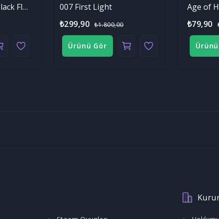
Assassin's Creed Black Flag Resynced
007 First Light
₺299,90
₺79,90
₺1.800,00
Ürünü Gör
Ürünü
Kuru