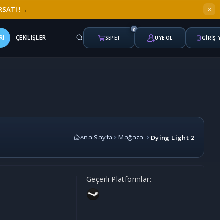
×
RSATI !
→
0
RI
ÇEKILIŞLER
SEPET
ÜYE OL
GİRİŞ 
Ana Sayfa
Mağaza
Dying Light 2
Geçerli Platformlar: