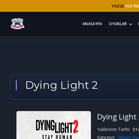
YAZ20
YAZ İND
ANASAYFA
OYUNLAR
Dying Light 2
Dying Light
Yüklenme Tarihi:
01/
Kategori:
Steam Oyu