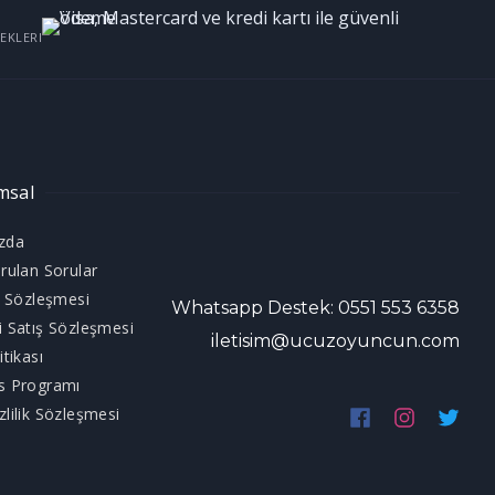
EKLERI
msal
zda
rulan Sorular
ı Sözleşmesi
Whatsapp Destek: 0551 553 6358
i Satış Sözleşmesi
iletisim@ucuzoyuncun.com
itikası
s Programı
lilik Sözleşmesi