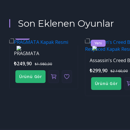
Son Eklenen Oyunlar
Yeni
Yeni
PRAGMATA
₺249,90
₺1.980,00
₺299,90
₺2.160,00
Ürünü Gör
Ürünü Gör