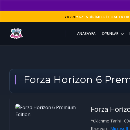
YAZ20
YAZ İNDİRİMLERİ 1 HAFTA DA
ANASAYFA
OYUNLAR
Forza Horizon 6 Pre
Forza Horiz
Yüklenme Tarihi:
09/
Kategori:
Microsoft 