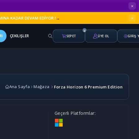
×
×
AMINA KADAR DEVAM EDİYOR !
→
0
RI
ÇEKILIŞLER
SEPET
ÜYE OL
GİRİŞ 
Ana Sayfa
Mağaza
Forza Horizon 6 Premium Edition
Geçerli Platformlar: