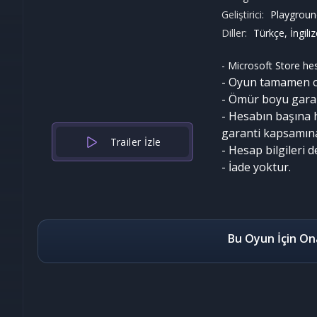
Geliştirici:
Playgrou
Diller:
Türkçe, İngili
- Microsoft Store hes
- Oyun tamamen or
- Ömür boyu garant
- Hesabın başına h
garanti kapsamın
Trailer İzle
- Hesap bilgileri 
- İade yoktur.
Bu Oyun İçin On