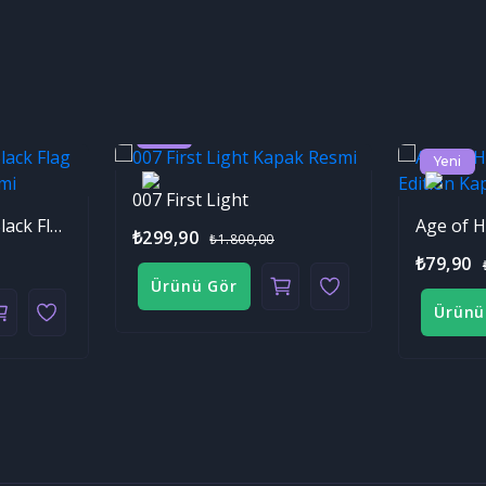
Yeni
Yeni
007 First Light
Assassin's Creed Black Flag Resynced
₺299,90
₺1.800,00
₺79,90
Ürünü Gör
Ürünü