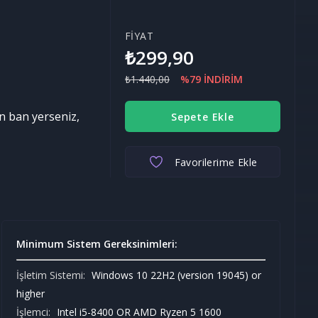
FİYAT
₺299,90
₺1.440,00
%79 İNDİRİM
n ban yerseniz,
Sepete Ekle
Favorilerime Ekle
Minimum Sistem Gereksinimleri:
İşletim Sistemi:
Windows 10 22H2 (version 19045) or
higher
İşlemci:
Intel i5-8400 OR AMD Ryzen 5 1600