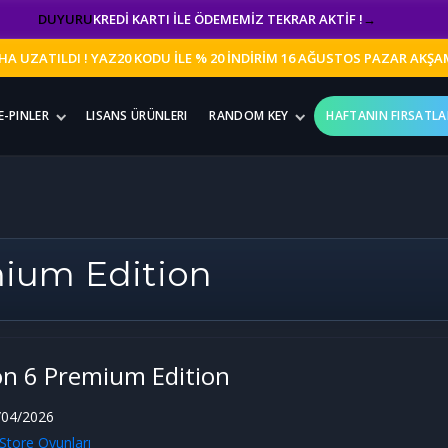
DUYURU
KREDİ KARTI İLE ÖDEMEMİZ TEKRAR AKTİF !
→
HA UZATILDI ! YAZ20 KODU İLE % 20 İNDİRİM 16 AĞUSTOS PAZAR AKŞ
E-PINLER
LISANS ÜRÜNLERI
RANDOM KEY
HAFTANIN FIRSATLA
mium Edition
on 6 Premium Edition
04/2026
Store Oyunları